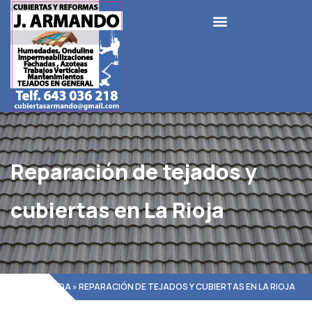
Ir
al
contenido
Reparación de tejados y
cubiertas en La Rioja
PORTADA
»
REPARACIÓN DE TEJADOS Y CUBIERTAS EN LA RIOJA