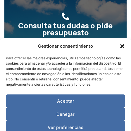
Consulta tus dudas o pide
presupuesto
Gestionar consentimiento
LLÁMANOS
Para ofrecer las mejores experiencias, utilizamos tecnologías como las
cookies para almacenar y/o acceder a la información del dispositivo. El
consentimiento de estas tecnologías nos permitirá procesar datos como
el comportamiento de navegación o las identificaciones únicas en este
sitio. No consentir o retirar el consentimiento, puede afectar
negativamente a ciertas características y funciones.
Aceptar
Denegar
W
P
Teléfono: 643036218
h
h
©2025 CUBIERTAS J.ARMANDO
Ver preferencias
Aviso Legal
|
Política de Privacidad
|
Política de Cookies